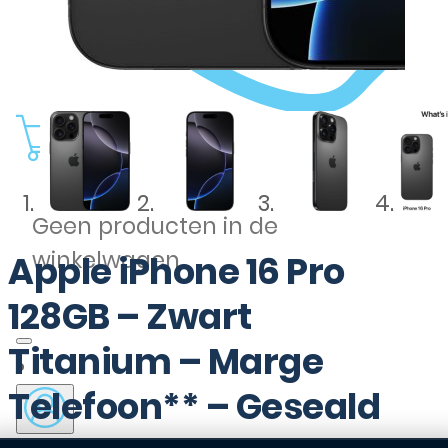
0
Geen producten in de
winkelwagen.
Apple iPhone 16 Pro
128GB – Zwart
Titanium – Marge
Telefoon** – Geseald