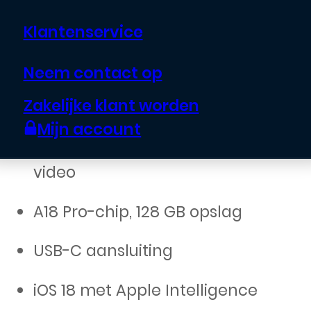
Klantenservice
€
929,00
Neem contact op
6.3 inch OLED-display met
Zakelijke klant worden
ProMotion
Mijn account
48 MP Pro Camera, 4K HDR
video
A18 Pro-chip, 128 GB opslag
USB-C aansluiting
iOS 18 met Apple Intelligence