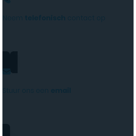
100%
aantal
Neem
telefonisch
contact op
+31(0)35 6313897
Stuur ons een
email
service@tttelecomshop.n