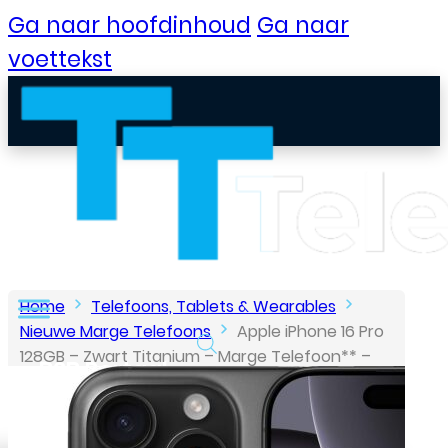
Ga naar hoofdinhoud
Ga naar
voettekst
Home
Telefoons, Tablets & Wearables
Nieuwe Marge Telefoons
Apple iPhone 16 Pro
128GB – Zwart Titanium – Marge Telefoon** –
B2B Portaal
Geseald
Klantenservice