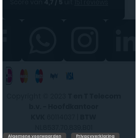
Score van
4,7 / 5
uit
151 reviews
Copyright © 2023
T en T Telecom
b.v. - Hoofdkantoor
KVK
60114037 |
BTW
NL8537.70.839.B01
Algemene voorwaarden
Privacyverklaring