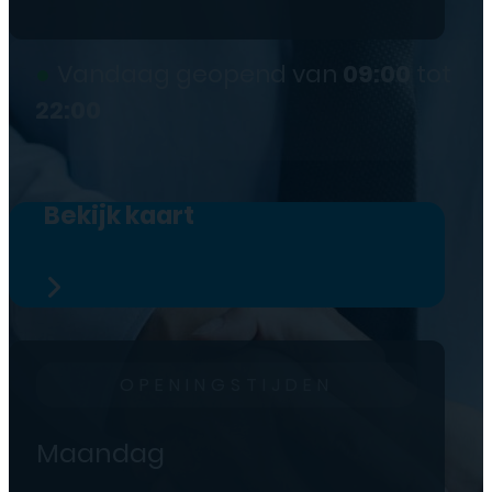
●
Vandaag geopend van
09:00
tot
22:00
Bekijk kaart
OPENINGSTIJDEN
Maandag