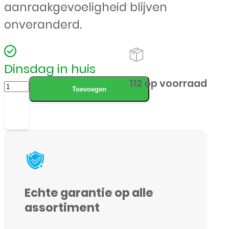
aanraakgevoeligheid blijven
onveranderd.
Dinsdag in huis
Apple
112 op voorraad
Toevoegen
-
iPad
2/3/4
-
Tempered
Glass
Echte garantie op alle
-
assortiment
Screenprotector