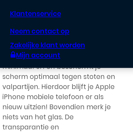
Klantenservice
Houd het scherm van je Apple
iPhone telefoon krasvrij met de
Neem contact op
Tempered Glass Screen Protector.
Zakelijke klant worden
De glazen screen protector
Mijn account
beschikt over een hardheid van
minimaal 9H en beschermt je
scherm optimaal tegen stoten en
valpartijen. Hierdoor blijft je Apple
iPhone mobiele telefoon er als
nieuw uitzien! Bovendien merk je
niets van het glas. De
transparantie en