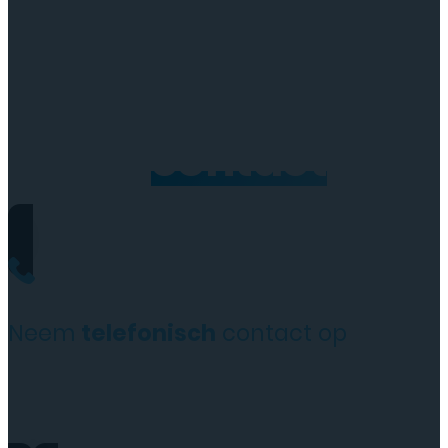
Neem
contact
op
Neem
telefonisch
contact op
+31(0)35 6313897