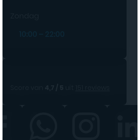
Zondag
10:00 – 22:00
Score van
4,7 / 5
uit
151 reviews