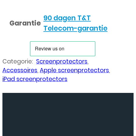
90 dagen T&T
Garantie
Telecom-garantie
Categorie:
Screenprotectors
,
Accessoires
,
Apple screenprotectors
,
iPad screenprotectors