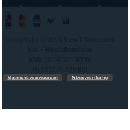
Copyright © 2023
T en T Telecom
b.v. - Hoofdkantoor
KVK
60114037 |
BTW
NL8537.70.839.B01
Algemene voorwaarden
Privacyverklaring