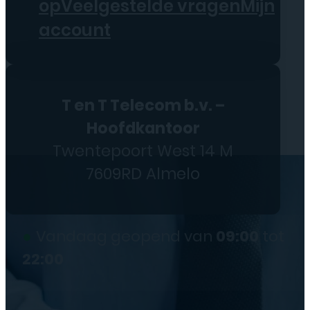
op
Veelgestelde vragen
Mijn
account
T en T Telecom b.v. –
Hoofdkantoor
Twentepoort West 14 M
7609RD Almelo
●
Vandaag geopend van
09:00
tot
22:00