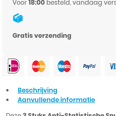
Pry
Voor
18:00
besteld, vandaag ver
Tools
voor
Telefoon,
Gratis verzending
Tablet
&
Laptop
Reparatie
aantal
Beschrijving
Aanvullende informatie
Deze
3 Stuks Anti-Statistische Sp