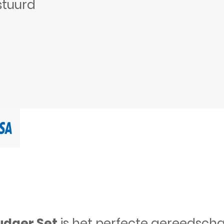
stuurd
udger Set
is het perfecte gereedscha