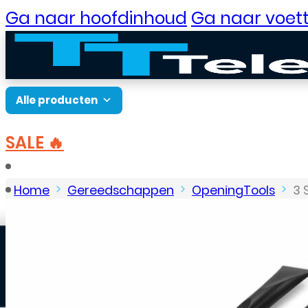
Ga naar hoofdinhoud
Ga naar voett
Alle producten
SALE 🔥
B2B Portaal
Home
Gereedschappen
OpeningTools
3 
Laptop Reparatie
Klantenservice
Neem contact op
Veelgestelde vragen