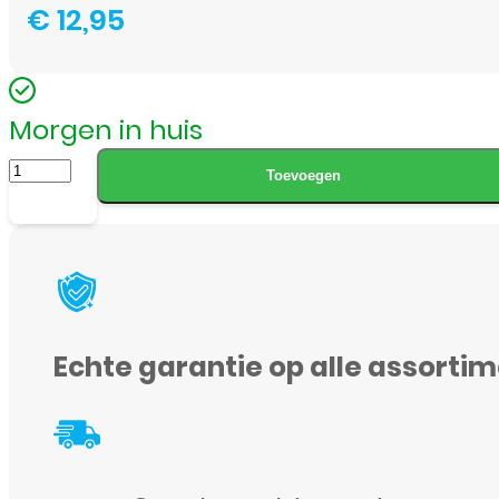
€
12,95
Morgen in huis
3
Toevoegen
Stuks
Anti-
Statistische
Spudger
Set
Echte garantie op alle assorti
-
ESD
Veilige