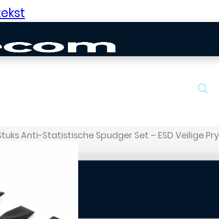
ekst
Stuks Anti-Statistische Spudger Set – ESD Veilige Pry