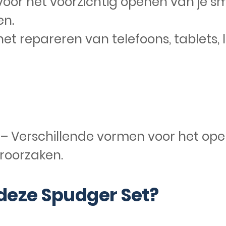
voor het voorzichtig openen van je s
en.
het repareren van telefoons, tablets,
– Verschillende vormen voor het open
roorzaken.
deze Spudger Set?