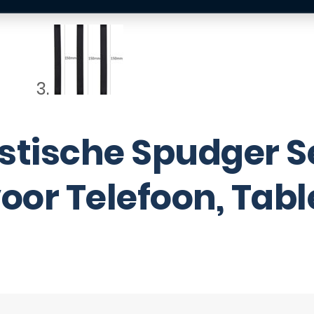
istische Spudger S
voor Telefoon, Tabl