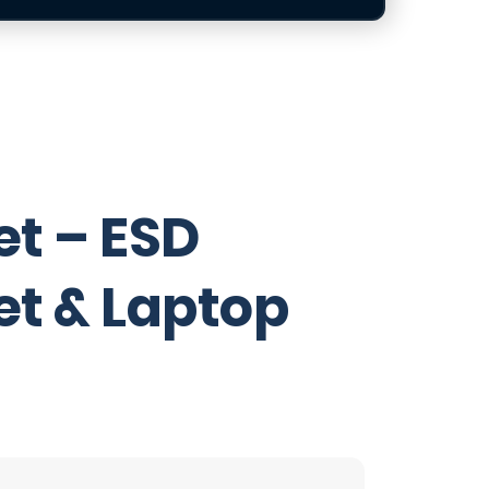
et – ESD
et & Laptop